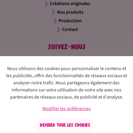
Créations originales
Nos produits
Production
Contact
Suivez-nous
Nous utilisons des cookies pour personnaliser le contenu et
les publicités, offrir des fonctionnalités de réseaux sociaux et
analyser notre trafic. Nous partageons également des
informations sur votre utilisation de notre site avec nos
partenaires de réseaux sociaux, de publicité et d'analyse.
Déclaration de confidentialité
Avertissement
Cookies
Modifies les préférences
Modifier les préférences
Confiserie Thijs
Refuser tous les cookies