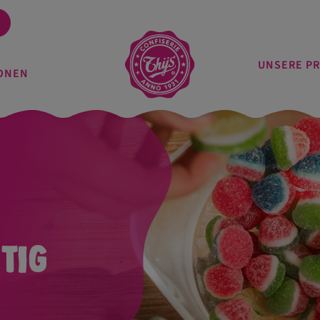
UNSERE P
ONEN
tig