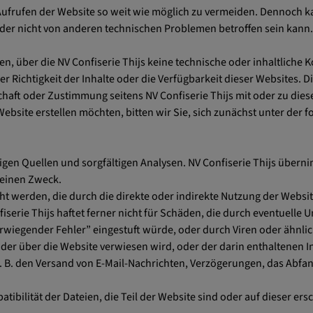
ufrufen der Website so weit wie möglich zu vermeiden. Dennoch kan
t oder nicht von anderen technischen Problemen betroffen sein kann.
, über die NV Confiserie Thijs keine technische oder inhaltliche Ko
r Richtigkeit der Inhalte oder die Verfügbarkeit dieser Websites.
haft oder Zustimmung seitens NV Confiserie Thijs mit oder zu dies
ebsite erstellen möchten, bitten wir Sie, sich zunächst unter der f
igen Quellen und sorgfältigen Analysen. NV Confiserie Thijs überni
deinen Zweck.
ht werden, die durch die direkte oder indirekte Nutzung der Websi
iserie Thijs haftet ferner nicht für Schäden, die durch eventuelle
rwiegender Fehler” eingestuft würde, oder durch Viren oder ähnli
 oder über die Website verwiesen wird, oder der darin enthaltenen 
z. B. den Versand von E-Mail-Nachrichten, Verzögerungen, das Abf
ibilität der Dateien, die Teil der Website sind oder auf dieser ers