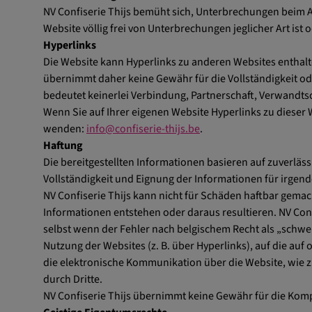
NV Confiserie Thijs bemüht sich, Unterbrechungen beim A
Website völlig frei von Unterbrechungen jeglicher Art is
Hyperlinks
Die Website kann Hyperlinks zu anderen Websites enthalten
übernimmt daher keine Gewähr für die Vollständigkeit ode
bedeutet keinerlei Verbindung, Partnerschaft, Verwandtsc
Wenn Sie auf Ihrer eigenen Website Hyperlinks zu dieser W
wenden:
info@confiserie-thijs.be
.
Haftung
Die bereitgestellten Informationen basieren auf zuverläss
Vollständigkeit und Eignung der Informationen für irgen
NV Confiserie Thijs kann nicht für Schäden haftbar gemac
Informationen entstehen oder daraus resultieren. NV Conf
selbst wenn der Fehler nach belgischem Recht als „schwe
Nutzung der Websites (z. B. über Hyperlinks), auf die auf
die elektronische Kommunikation über die Website, wie 
durch Dritte.
NV Confiserie Thijs übernimmt keine Gewähr für die Kompat