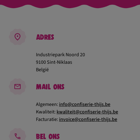
Adres
Industriepark Noord 20
9100 Sint-Niklaas
België
Mail ons
Algemeen:
info@confiserie-thijs.be
Kwaliteit:
kwaliteit@confiserie-thijs.be
Facturatie:
invoice@confiserie-thijs.be
Bel ons